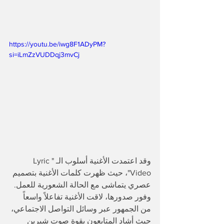
https://youtu.be/iwg8F1ADyPM?
si=iLmZzVUDDqj3mvCj
وقد اعتمدت الأغنية أسلوب الـ "Lyric 
Video"، حيث ظهرت كلمات الأغنية بتصميم 
عصري يتماشى مع الحالة الشعورية للعمل. 
وفور صدورها، لاقت الأغنية تفاعلاً واسعاً 
من الجمهور عبر وسائل التواصل الاجتماعي، 
حيث أشاد المتابعون بقوة صوت شيرين 