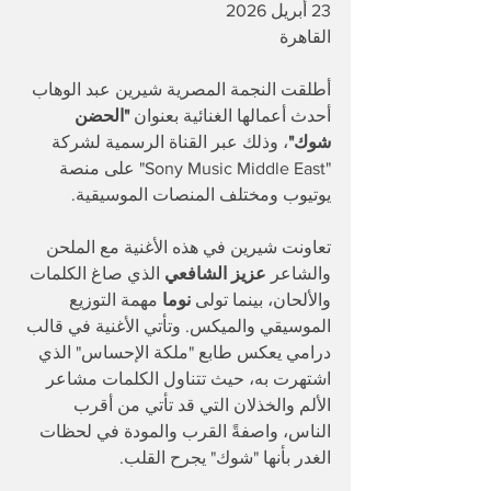
23 أبريل 2026
القاهرة 
أطلقت النجمة المصرية شيرين عبد الوهاب 
أحدث أعمالها الغنائية بعنوان 
"الحضن 
شوك"
، وذلك عبر القناة الرسمية لشركة 
"Sony Music Middle East" على منصة 
يوتيوب ومختلف المنصات الموسيقية.
تعاونت شيرين في هذه الأغنية مع الملحن 
والشاعر 
عزيز الشافعي
 الذي صاغ الكلمات 
والألحان، بينما تولى 
نوما
 مهمة التوزيع 
الموسيقي والميكس. وتأتي الأغنية في قالب 
درامي يعكس طابع "ملكة الإحساس" الذي 
اشتهرت به، حيث تتناول الكلمات مشاعر 
الألم والخذلان التي قد تأتي من أقرب 
الناس، واصفةً القرب والمودة في لحظات 
الغدر بأنها "شوك" يجرح القلب.