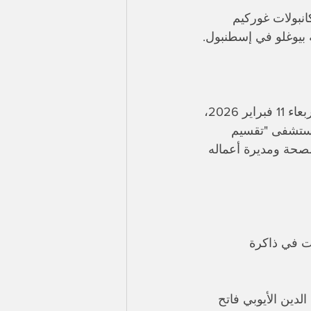
انبولات غوركيم 
​تعرض الفنان Kanbolat Görkem Arslan لوعكة صحية طارئة في منتصف ليل الأربعاء 11 فبراير 2026، 
مستشفى "تقسيم 
الصحة ومديرة أعماله 
رت في ذاكرة 
خية مثل المؤسس عثمان (Kuruluş Osman) وصلاح الدين الأيوبي فاتح 