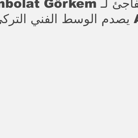
رحيل مفاجئ لـ lat Görkem
كي"
stars.