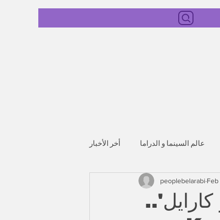
عالم السينما و الدراما
أخر الأخبار
peoplebelarabi
Feb 
كارايل'..