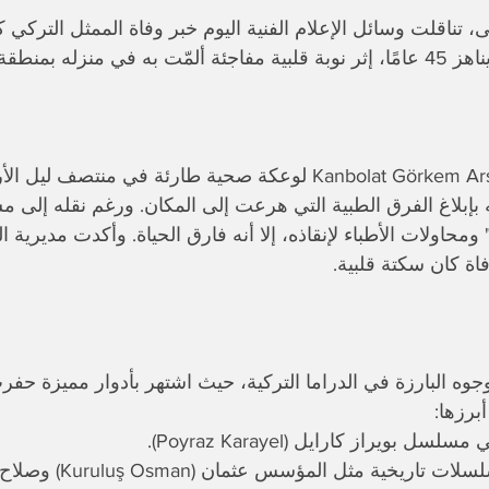
ى، تناقلت وسائل الإعلام الفنية اليوم خبر وفاة الممثل التركي ك
طقة بيوغلو في إسطنبول.
إبلاغ الفرق الطبية التي هرعت إلى المكان. ورغم نقله إلى 
ومحاولات الأطباء لإنقاذه، إلا أنه فارق الحياة. وأكدت مديرية 
فاة كان سكتة قلبية.
لوجوه البارزة في الدراما التركية، حيث اشتهر بأدوار مميزة حف
برزها:
بويراز كارايل (Poyraz Karayel).
​مشاركاته في مسلسلات تاري