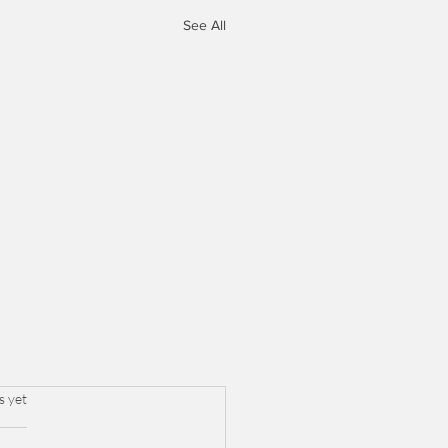
See All
.
s yet