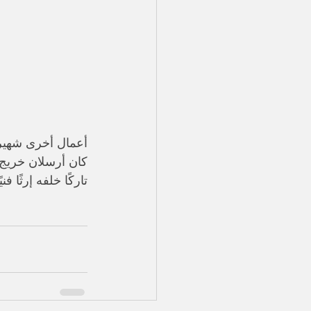
​أعمال أخرى شهير
تاركًا خلفه إرثًا ف