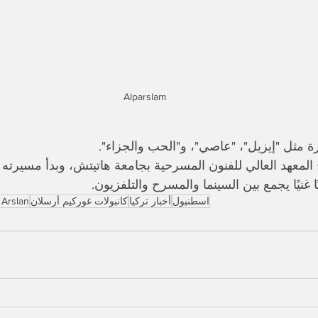
Alparslam
ة مثل "إيزيل"، "عاصي"، و"الحب والجزاء".
نيًا غنيًا يجمع بين السينما والمسرح والتلفزيون.
اسطنبول
أخبار تركيا
كانبولات غوركيم أرسلان
 Arslan