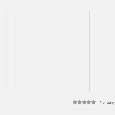
Rated 0 out of 5 stars
No rating