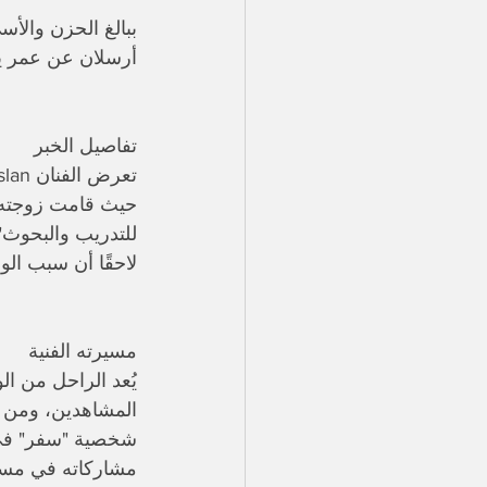
ببالغ الحزن والأس
أرسلان عن عمر يناهز 45 عامًا، إثر نوبة قلبية مفاجئة ألمّت به في منزله بمن
​تفاصيل الخبر
حيث قامت زوجته ب
للتدريب والبحوث" 
لاحقًا أن سبب الو
​مسيرته الفنية
​يُعد الراحل من ا
المشاهدين، ومن أ
​شخصية "سفر" في مسلسل 