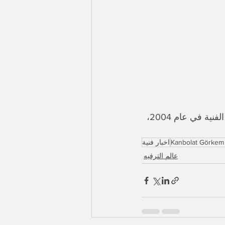
​كان أرسلان خريج المعهد العالي للفنون المسرحية بجامعة هاتيتش، وبدأ مسيرته الفنية في عام 2004، 
Kanbolat Görkem
اخبار فنية
عالم الترفيه