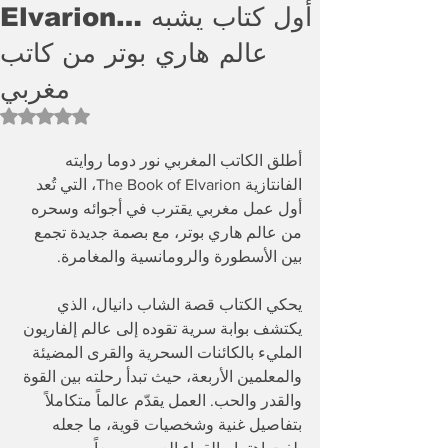
Elvarion… أول كتاب يشبه
عالم هاري بوتر من كاتب
مغربي
Rated NaN out of 5 stars.
أطلق الكاتب المغربي نور دوما روايته 
الفانتازية The Book of Elvarion، التي تُعد 
أول عمل مغربي يقترب في أجوائه وسحره 
من عالم هاري بوتر، مع بصمة جديدة تجمع 
بين الأسطورة والرومانسية والمغامرة.
يحكي الكتاب قصة الشاب دانيال، الذي 
يكتشف بوابة سرية تقوده إلى عالم إلفاريون 
المليء بالكائنات السحرية والقرى المضيئة 
والمعلمين الأربعة، حيث تبدأ رحلته بين القوة 
والقدر والحب. العمل يقدّم عالماً متكاملاً 
بتفاصيل غنية وشخصيات قوية، ما جعله 