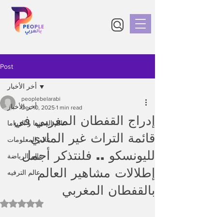
Post
أخر الأخبار
peoplebelarabi
أخر الأخبار
Dec 10, 2025
1 min read
إدراج القفطان المغربي في
عالم السينما و الدراما
قائمة التراث غير المادي
عالم المعلومات
لليونسكو .. فلنتذكر أجمل
عالم الرياضة
إطلالات مشاهير العالم
عالم الترفيه
بالقفطان المغربي
Rated NaN out of 5 stars.