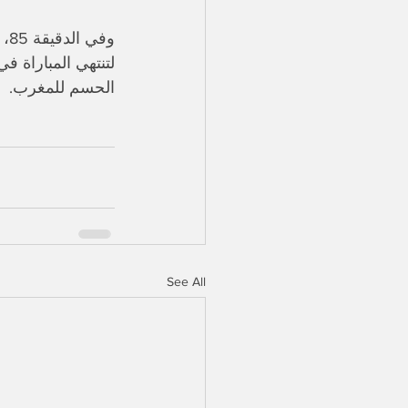
وف
الحسم للمغرب.
See All