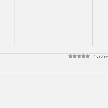
Rated 0 out of 5 stars
No rating
ن في
اصالة تسجل اغنية سورية مع
لعربي
فؤاد جنيد مطلعها " و أنا من
إسمي أصالة ما أخون الوعد" .