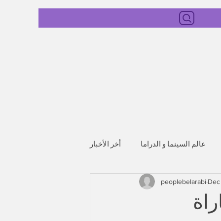
عالم السينما و الدراما
أخر الأخبار
peoplebelarabi
Dec
راة