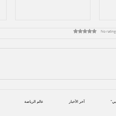
Rated 0 out of 5 stars
No rating
جديد
من هيفا وهبي ، نانسي عجرم
سيقية
الى الشامي و ادم مسرح
ض من
قرطاج الأثري يجمع نجوم العالم
لفني
العربي في أقوى حفلات سبتمبر
بي"
آخر الأخبار
عالم الرياضة
الاجتماعي
تابعنا على مواقع التواصل