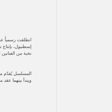
انطلقت رسمياً عم
نخبة من الفنانين ا
المسلسل يُقدّم مع
ويبدأ بينهما عقد