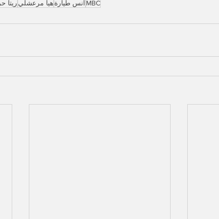
MBC
انس طيارة
هيا مرعشلي
ريتا ح