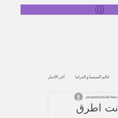
عالم السينما و الدراما
أخر الأخبار
peoplebelarabi
Nov
انت اطرق