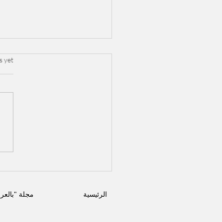
.
s yet
شرنوبي يطلق ألبومه ال
"بعد الليل": وجبة مو
ساحرة وتنوع يستعر
خلاله نضجه ا
الرئيسية
مجلة "بالعر