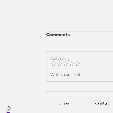
Comments
Add a rating
محمد رمضان يغني أغنية كأس
Write a comment...
إفريقيا و يحيي حفل الإفتتاح في
المغرب
عالم الترفيه
نبذة عنا