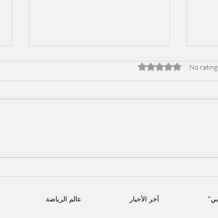
Rated 0 out of 5 stars
No rating
يكشف عن
بمناسبة الأعياد.. شاهد صور
 عام
النجوم مع نسختهم الصغرى
صرية
أنماط
بي"
آخر الأخبار
عالم الرياضة