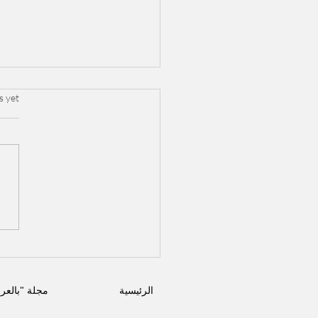
.
s yet
Spotify 
Wrapped 2025:
استثنائي للموسيقى الم
وتلاقي ال
الرئيسية
مجلة "بالعر