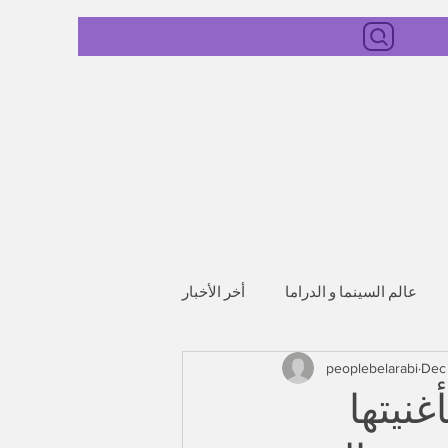
عالم السينما و الدراما
أخر الأخبار
peoplebelarabi
Dec
نيتها