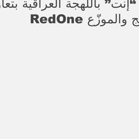
“إنت” باللهجة العراقية بتع
الموزّع RedOne
stars.