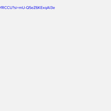
YXvfRCCU?si=mU-Q5eZ6KExqAI3e