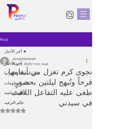
Post
أخر الأخبار
peoplebelarabi
أخر الأخبار
Nov 9, 2025
1 min read
نجوى كرم تغزل من أنغامها
عالم السينما و الدراما
فرحاً وتُبهج ليلتين بحضورٍ
عالم المعلومات
طغى عليه التفاعل اللافت
عالم الرياضة
في سيدني
عالم الترفيه
Rated NaN out of 5 stars.