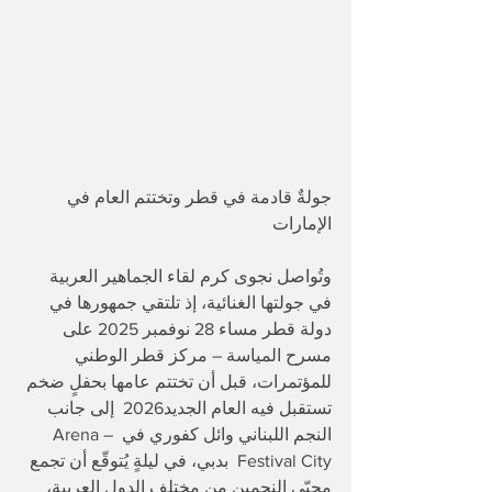
جولةٌ قادمة في قطر وتختتم العام في 
الإمارات
وتُواصل نجوى كرم لقاء الجماهير العربية 
في جولتها الغنائية، إذ تلتقي جمهورها في 
دولة قطر مساء 28 نوفمبر 2025 على 
مسرح المياسة – مركز قطر الوطني 
للمؤتمرات، قبل أن تختتم عامها بحفلٍ ضخم 
تستقبل فيه العام الجديد2026  إلى جانب 
النجم اللبناني وائل كفوري في Arena – 
Festival City  بدبي، في ليلةٍ يُتوقّع أن تجمع 
محبّي النجمين من مختلف الدول العربية، 