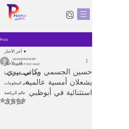
Post
أخر الأخبار
peoplebelarabi
أخر الأخبار
Jan 28
1 min read
حسين الجسمي وكاتي بيري
عالم السينما و الدراما
يشعلان أمسية عالمية
عالم المعلومات
استثنائية في أبوظبي
عالم الرياضة
Rated NaN out of 5 stars.
عالم الترفيه