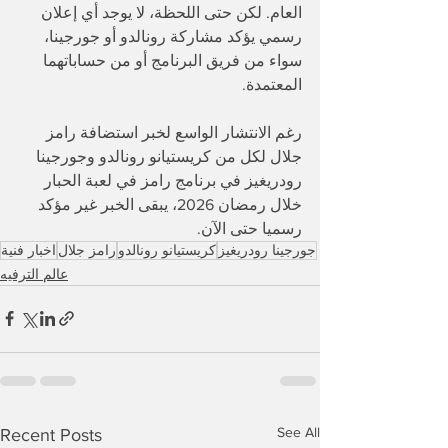
العام. لكن حتى اللحظة، لا يوجد أي إعلان 
رسمي يؤكد مشاركة رونالدو أو جورجينا، 
سواء من فريق البرنامج أو من حساباتهما 
المعتمدة.
رغم الانتشار الواسع لخبر استضافة رامز 
جلال لكل من كريستيانو رونالدو وجورجينا 
رودريغيز في برنامج رامز في لعبة الحبار 
خلال رمضان 2026، يبقى الخبر غير مؤكد 
رسميا حتى الآن.
جورجينا رودريغيز
كريستيانو رونالدو
رامز جلال
اخبار فنية
عالم الترفيه
See All
Recent Posts