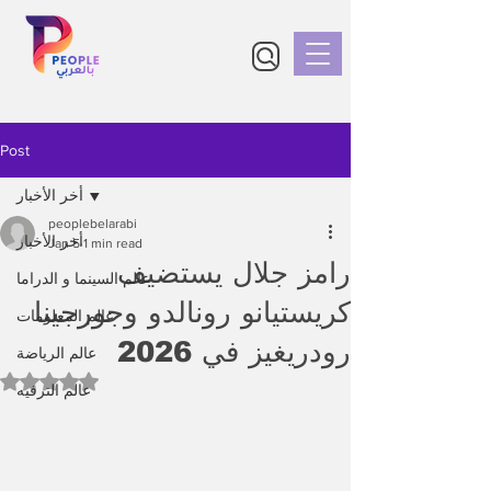
Post
أخر الأخبار
peoplebelarabi
أخر الأخبار
Jan 5
1 min read
رامز جلال يستضيف
عالم السينما و الدراما
كريستيانو رونالدو وجورجينا
عالم المعلومات
رودريغيز في 2026
عالم الرياضة
Rated NaN out of 5 stars.
عالم الترفيه