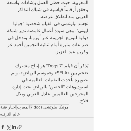
المغربية، حيث حظي العمل بإشادات واسعة 
وحقق أرقاماً قياسية في شباك التذاكر 
العربي منذ انطلاق عرضه.  
​تجسد بيلوتشي في الفيلم شخصية "جوليا 
ليوني"، وهي سيدة أعمال غامضة تدير شبكة 
دولية لتوزيع الجريمة عبر أوروبا، وتدخل في 
صراعات مثيرة أمام ثنائية النجمين أحمد عز 
وكريم عبد العزيز. 
​يُذكر أن فيلم "7 Dogs" هو إنتاج مشترك 
ضخم بين «SELA» و«موسم الرياض»، وتم 
تصويره بأحدث التقنيات العالمية في 
استوديوهات "الحصن" بالرياض تحت إدارة 
المخرجين العالميين عادل العربي وبلال 
فلاح.  
مونيكا بيلوتشي
7 dogs
المغرب
اخبار فنية
عالم الترفيه