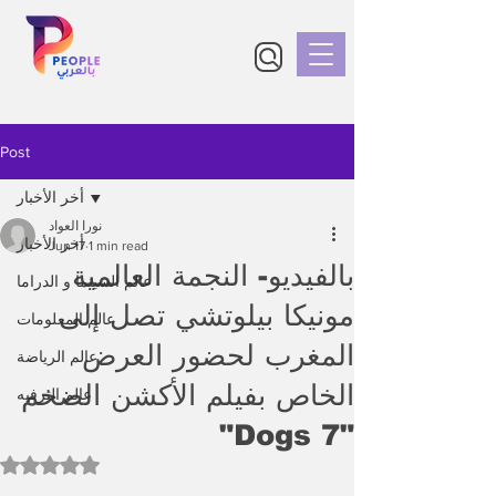
Post
أخر الأخبار
نورا العواد
أخر الأخبار
Jun 17
1 min read
بالفيديو- النجمة العالمية
عالم السينما و الدراما
مونيكا بيلوتشي تصل إلى
عالم المعلومات
المغرب لحضور العرض
عالم الرياضة
الخاص بفيلم الأكشن الضخم
عالم الترفيه
"7 Dogs"
Rated NaN out of 5 stars.