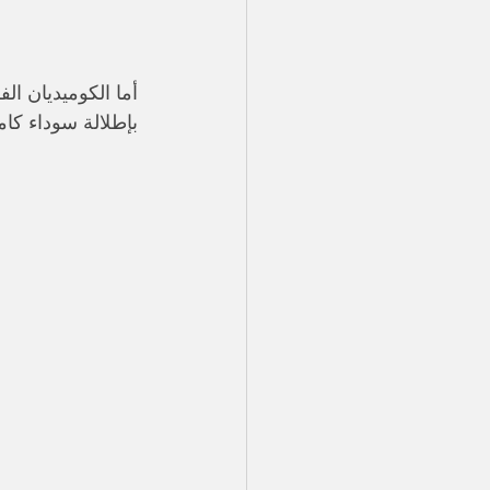
أما الكوميديان ال
بإطلالة سوداء ك