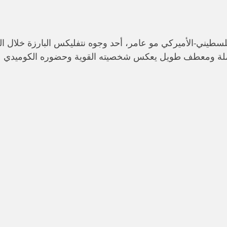
فلسطيني-الأميركي مو عامر، أحد وجوه نتفليكس البارزة خلال ا
املة ومعطف طويل يعكس شخصيته القوية وحضوره الكوميدي ع