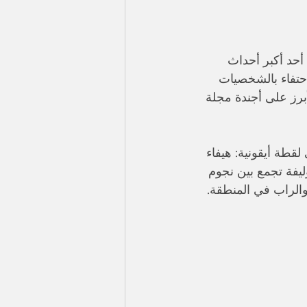
ت الليلة في دبي فعاليات حفل GQ Middle East Men of the Year 2025، أحد أكبر أحداث 
حتفاء بالشخصيات 
في 27 نوفمبر ويُعد الحدث الأبرز على أجندة مجلة 
لقطة أيقونية: هيفاء 
مو عامر و غيرهم في توليفة تجمع بين نجوم 
الراب في المنطقة. 