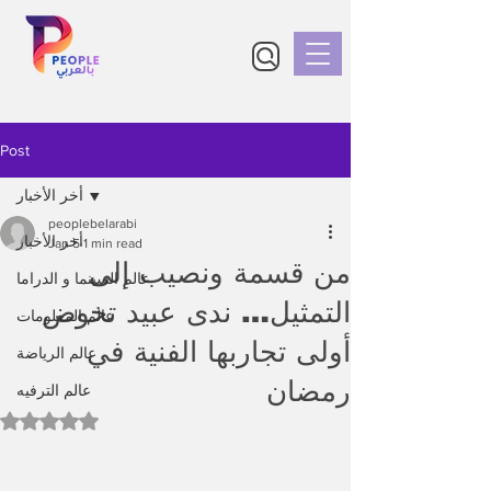
Post
أخر الأخبار
peoplebelarabi
أخر الأخبار
Jan 5
1 min read
من قسمة ونصيب إلى
عالم السينما و الدراما
التمثيل… ندى عبيد تخوض
عالم المعلومات
أولى تجاربها الفنية في
عالم الرياضة
رمضان
عالم الترفيه
Rated NaN out of 5 stars.