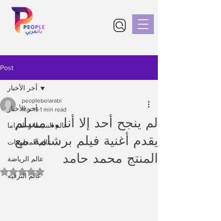
Post
أخر الأخبار
peoplebelarabi
أخر الأخبار
Mar 19
1 min read
لم ينجح أحد إلا أنا .. مسلم
عالم السينما و الدراما
يقدم أغنية فيلم برشامة مع
عالم المعلومات
المنتج محمد حامد
عالم الرياضة
Rated NaN out of 5 stars.
عالم الترفيه