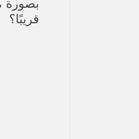
بصورة م
قريبًا؟