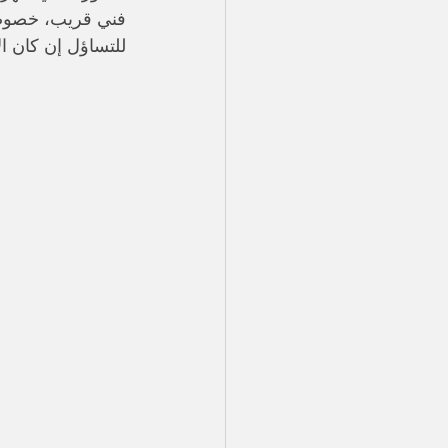
فني قريب، خصوصًا
للتساؤل إن كان ا