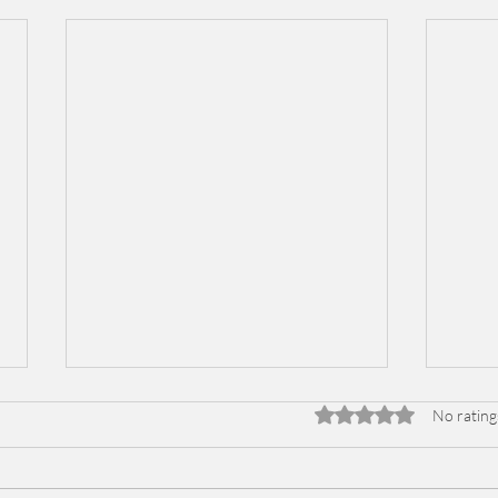
Rated 0 out of 5 stars
No rating