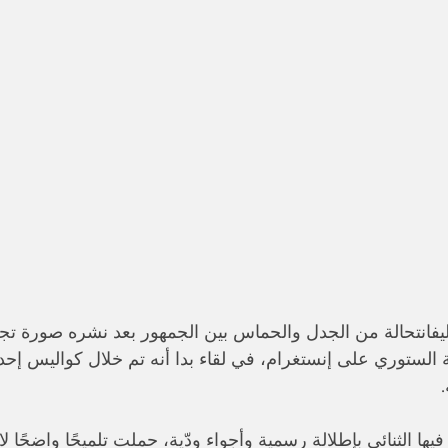
 ليفانتحالة من الجدل والحماس بين الجمهور بعد نشره صورة تج
 الستوري على إنستغرام، في لقاء بدا أنه تم خلال كواليس إح
يها الثنائي بإطلالة رسمية وأجواء ودّية، حملت تلميحًا واضحًا ل