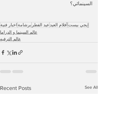
السينمائي؟
إيجي بيست
أفلام العيد
عيد الفطر
برشامة
اخبار فنية
عالم السينما و الدراما
عالم الترفيه
See All
Recent Posts