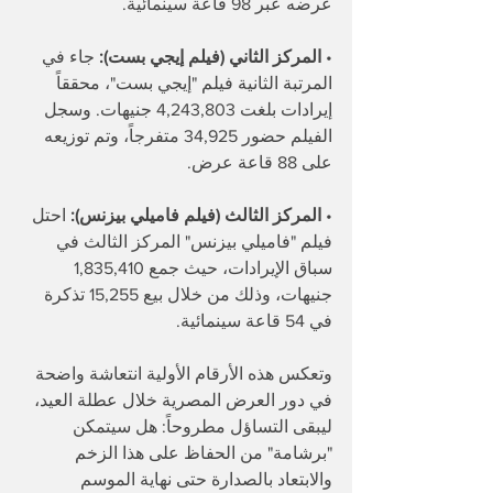
عرضه عبر 98 قاعة سينمائية.
• 
المركز الثاني (فيلم إيجي بست):
 جاء في 
المرتبة الثانية فيلم "إيجي بست"، محققاً 
إيرادات بلغت 4,243,803 جنيهات. وسجل 
الفيلم حضور 34,925 متفرجاً، وتم توزيعه 
على 88 قاعة عرض.
• 
المركز الثالث (فيلم فاميلي بيزنس):
 احتل 
فيلم "فاميلي بيزنس" المركز الثالث في 
سباق الإيرادات، حيث جمع 1,835,410 
جنيهات، وذلك من خلال بيع 15,255 تذكرة 
في 54 قاعة سينمائية.
وتعكس هذه الأرقام الأولية انتعاشة واضحة 
في دور العرض المصرية خلال عطلة العيد، 
ليبقى التساؤل مطروحاً: هل سيتمكن 
"برشامة" من الحفاظ على هذا الزخم 
والابتعاد بالصدارة حتى نهاية الموسم 