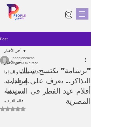
Post
أخر الأخبار
peoplebelarabi
أخر الأخبار
Mar 21
1 min read
"برشامة" يكتسح شباك
عالم السينما و الدراما
التذاكر.. تعرف على إيرادات
عالم المعلومات
أفلام عيد الفطر في السينما
عالم الرياضة
المصرية
عالم الترفيه
Rated NaN out of 5 stars.