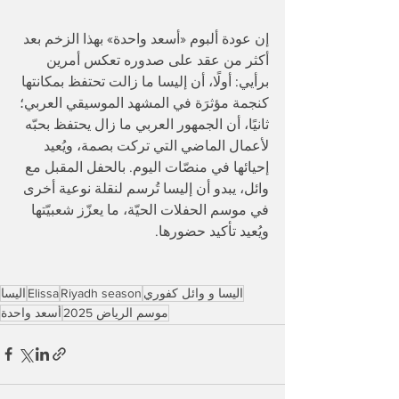
إن عودة ألبوم «أسعد واحدة» بهذا الزخم بعد 
أكثر من عقد على صدوره تعكس أمرين 
برأيي: أولًا، أن إليسا ما زالت تحتفظ بمكانتها 
كنجمة مؤثرَة في المشهد الموسيقي العربي؛ 
ثانيًا، أن الجمهور العربي ما زال يحتفظ بحبّه 
لأعمال الماضي التي تركت بصمة، ويُعيد 
إحيائها في منصّات اليوم. بالحفل المقبل مع 
وائل، يبدو أن إليسا تُرسم لنقلة نوعية أخرى 
في موسم الحفلات الحيّة، ما يعزّز شعبيّتها 
ويُعيد تأكيد حضورها.
اليسا و وائل كفوري
Riyadh season
Elissa
اليسا
موسم الرياض 2025
أسعد واحدة