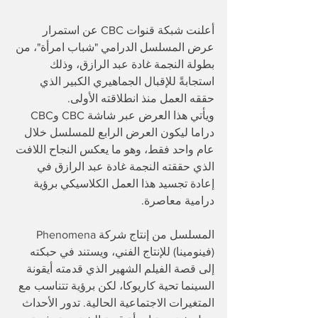
أعلنت شبكة قنوات CBC عن استمرار 
عرض المسلسل الدرامي "شباب امرأة"، من 
بطولة النجمة غادة عبد الرازق، وذلك 
استجابةً للإقبال الجماهيري الكبير الذي 
حققه العمل منذ انطلاقته الأولى.
​ويأتي هذا العرض عبر شاشة CBC وCBC 
دراما ليكون العرض الرابع للمسلسل خلال 
عام واحد فقط، وهو ما يعكس النجاح اللافت 
الذي حققته النجمة غادة عبد الرازق في 
إعادة تجسيد هذا العمل الكلاسيكي برؤية 
درامية معاصرة.
​المسلسل من إنتاج شركة Phenomena 
(فينومينا) للإنتاج الفني، ويستند في حبكته 
إلى قصة الفيلم الشهير الذي قدمته أيقونة 
السينما تحية كاريوكا، لكن برؤية تتناسب مع 
المتغيرات الاجتماعية الحالية. تدور الأحداث 