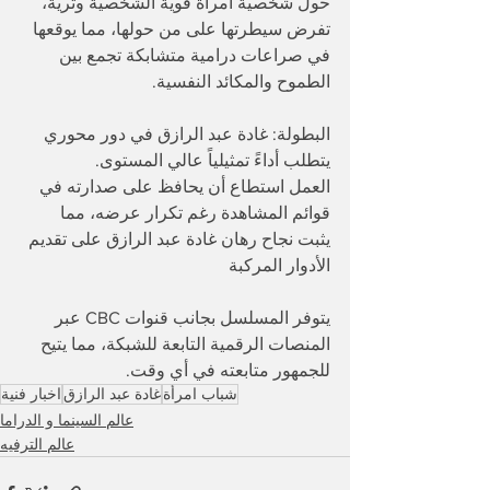
حول شخصية امرأة قوية الشخصية وثرية، 
تفرض سيطرتها على من حولها، مما يوقعها 
في صراعات درامية متشابكة تجمع بين 
الطموح والمكائد النفسية.
​البطولة: غادة عبد الرازق في دور محوري 
يتطلب أداءً تمثيلياً عالي المستوى.
العمل استطاع أن يحافظ على صدارته في 
قوائم المشاهدة رغم تكرار عرضه، مما 
يثبت نجاح رهان غادة عبد الرازق على تقديم 
الأدوار المركبة
​يتوفر المسلسل بجانب قنوات CBC عبر 
المنصات الرقمية التابعة للشبكة، مما يتيح 
للجمهور متابعته في أي وقت.
شباب امرأة
غادة عبد الرازق
اخبار فنية
عالم السينما و الدراما
عالم الترفيه