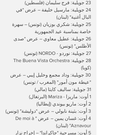
​23 جويلية: فرج سليمان (فلسطين)
​24 جويلية: مارسيل خليفة – عرض "في 
البال أغنية" (لبنان)
​25 جويلية: شكري بوزيان (تونس) – سهرة 
خاصة بمناسبة عيد الجمهورية
​26 جويلية: عطيل معاوي – عرض "صدى 
الأطلس" (تونس)
​27 جويلية: نوردو - NORDO (تونس)
​28 جويلية: The Buena Vista Orchestra 
(كوبا)
​30 جويلية: وداد مجمع وخليل إيبي – عرض 
"عيطة مون أمور" (المغرب / تونس)
​31 جويلية: ساليف كايتا (مالي)
​1 أوت: ماريزا - Mariza (البرتغال)
​2 أوت: ماريو بيوندي (إيطاليا)
​3 أوت: بثينة نابولي – عرض "دوليشة" (تونس)
​4 أوت: غسان يمين – عرض "De moi à 
Aznavour" (لبنان)
​5 أوت: مسرحية "جاكراندا" – إخراج نزار 