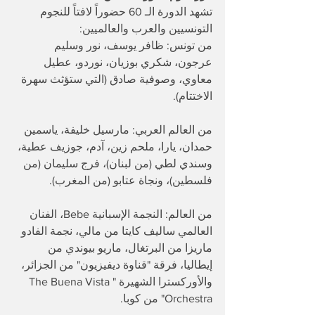
​تشهد الدورة الـ 60 حضوراً لافتاً للنجوم 
التونسيين والعرب والعالميين:
​من تونس: ظافر يوسف، نور وسليم 
عرجون، شكري بوزيان، نوردو، عطيل 
معاوي، وصوفية صادق (التي ستؤثث سهرة 
الاختتام).
​من العالم العربي: مارسيل خليفة، ياسمين 
حمدان، يارا، ملحم زين، آدم، جوزيف عطية، 
وسندي لطي (من لبنان)، فرج سليمان (من 
فلسطين)، ونجاة عتابو (من المغرب).
​من العالم: النجمة الإسبانية Bebe، الفنان 
العالمي ساليف كايتا من مالي، نجمة الفادو 
ماريزا من البرتغال، ماريو بيوندي من 
إيطاليا، فرقة "قناوة ديفيزيون" من الجزائر، 
والأوركسترا الشهيرة "The Buena Vista 
Orchestra" من كوبا.