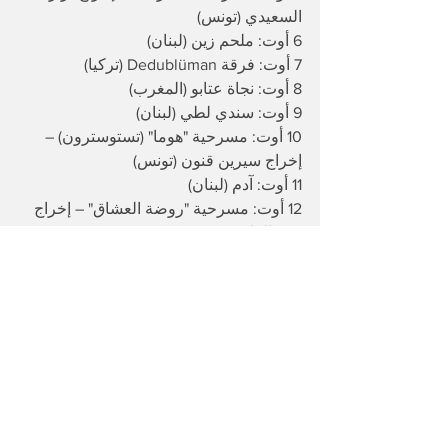
السعيدي (تونس)
​6 أوت: ملحم زين (لبنان)
​7 أوت: فرقة Dedublüman (تركيا)
​8 أوت: نجاة عتابو (المغرب)
​9 أوت: سندي لطي (لبنان)
​10 أوت: مسرحية "هوما" (تستوسترون) – 
إخراج سيرين قنون (تونس)
​11 أوت: آدم (لبنان)
​12 أوت: مسرحية "روضة العشاق" – إخراج 
معز العاشوري (تونس)
​13 أوت: صوفية صادق (تونس) - اختتام 
الدورة (بمناسبة العيد الوطني للمرأة 
التونسية)
مهرجان تونس
حفلات تونس
تونس
اخبار فنية
مهرجان قرطاج تونس
مهرجان الحمامات
عالم الترفيه