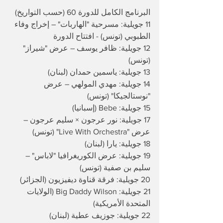
​البرنامج الكامل للدورة 60 (حسب التواريخ)
​11 جويلية: مسرحية "الهاربات" – إخراج وفاء 
الطبوبي (تونس) - افتتاح الدورة
​12 جويلية: ظافر يوسف – عرض "شيراز" 
(تونس)
​13 جويلية: ياسمين حمدان (لبنان)
​14 جويلية: مهدي المولهي – عرض 
"نوستالجيكا" (تونس)
​15 جويلية: Bebe (إسبانيا)
​17 جويلية: نور عرجون × سليم عرجون – 
عرض "Live With Orchestra" (تونس)
​18 جويلية: يارا (لبنان)
​19 جويلية: عرض الكوريغرافيا "لاباس" – 
سليم بن صفية (تونس)
​20 جويلية: فرقة قناوة ديفيزيون (الجزائر)
​21 جويلية: Big Daddy Wilson (الولايات 
المتحدة الأمريكية)
​22 جويلية: جوزيف عطية (لبنان)