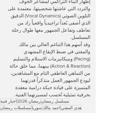
إظهار البناء التراكمي لمشاعر الخوف 
والتردد التي عاشتها شخصيتها، معتمدة على 
التلوين الصوتي (Vocal Dynamics) الدقيق 
الذي أضفى بُعداً تراجيدياً واقعياً زاد من 
تعاطف وتفاعل الجمهور معها طوال رحلة 
المسلسل.
​وقد أسهم هذا التناغم العالي بين مالك 
والمفتي في ضبط الإيقاع المشهدي 
(Pacing) وميكانيزمات الاستلام والتسليم 
(Action & Reaction) بينهما، مما خلق حالة 
من التماهي العاطفي التام مع المشاهدين، 
ليودع الجمهور العمل متذكراً قدرتهما 
المتميزة على قيادة حبكة درامية معقدة 
بحرفية تمثيلية تُحسب لمسيرتهما الفنية.
مسلسل رمضان
رمضان 2026
اخبار فنية
هدى المفتي
احمد مالك
سوريا
مسلسلات رمضان
عالم الترفيه
عالم السينما و الدراما