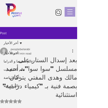
Post
أخر الأخبار
peoplebelarabi
أخر الأخبار
Mar 7
1 min read
بعد إسدال الستار على
عالم السينما و الدراما
مسلسل "سوا سوا".. أحمد
عالم المعلومات
مالك وهدى المفتي يتركان
عالم الرياضة
بصمة فنية بـ "كيمياء درامية"
عالم الترفيه
استثنائية
Rated NaN out of 5 stars.