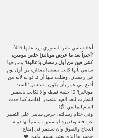
أعاد سامي نشر الستوري ورد عليها قائلاً: 
"أخيراً بعد ما عرض موناليزا خلص بيومين، 
كنتي فين من أول رمضان يا غالية!"
 ومازحها 
سامي بأنها كانت تتمنى الصدارة من أول يوم 
في رمضان، وطلب منها أن تدعو له لأنه من 
أقنع مي عمر بأن يكون مسلسل "الست 
موناليزا" 15 حلقة فقط، وإلا لكانت ياسمين 
انتظرت لبعد العيد لتتصدر القائمة كما حدث 
العام الماضي! 🤣
وفي ختام رسالته، حرص سامي على التعبير 
عن حبه وتقديره لياسمين، متمنياً لها دوام 
النجاح والتفوق وأن تستمر في إمتاع 
جمهورها الذي يعتبر نفسه أولهم. ❤️