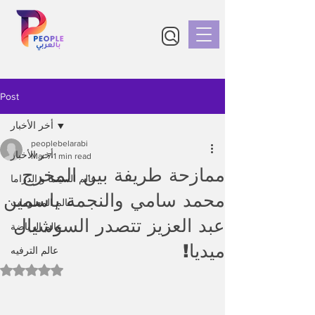
Post
أخر الأخبار
peoplebelarabi
أخر الأخبار
Mar 7
1 min read
ممازحة طريفة بين المخرج
عالم السينما و الدراما
محمد سامي والنجمة ياسمين
عالم المعلومات
عبد العزيز تتصدر السوشيال
عالم الرياضة
ميديا!
عالم الترفيه
Rated NaN out of 5 stars.