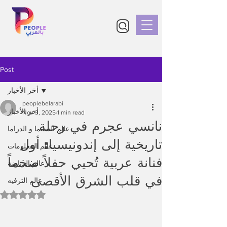
Post
أخر الأخبار
peoplebelarabi
أخر الأخبار
Nov 3, 2025
1 min read
نانسي عجرم في رحلة
عالم السينما و الدراما
تاريخية إلى إندونيسيا: أول
عالم المعلومات
فنانة عربية تُحيي حفلاً ضخماً
عالم الرياضة
في قلب الشرق الأقصى
عالم الترفيه
Rated NaN out of 5 stars.