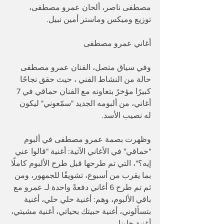
مصطفى ناصر، ألحان عمرو مصطفى، 
توزيع وميكس وماستر أمين نبيل.
أغاني عمرو مصطفى
وفي سياق متصل، الفنان عمرو مصطفى 
حالة من النشاط الفني ، حيث حقق نجاحًا 
كبيرًا مؤخرً بتعاونه مع الفنان حماقي في 7 
أغاني، من ألبومه الجديد "سمّعوني" ليكون 
له نصيب الأسد.
وظهرت بصمة عمرو مصطفى في ألبوم 
"حماقي" في الأغاني الآتية: أغنية "قالوا عني 
إيه؟"، التي تم طرحها قبل طرح الألبوم كاملًا 
بما يقرب من أسبوع، تشويقًا للجمهور، ومن 
ثم تم طرح 6 أغاني دفعةً واحدة لـ عمرو مع 
باقي الألبوم، وهم: أغنية حلي حلي، أغنية 
بتسألوني، أغنية حبيتك بحياتي، أغنية مشيتي، 
أغنية خلينا.