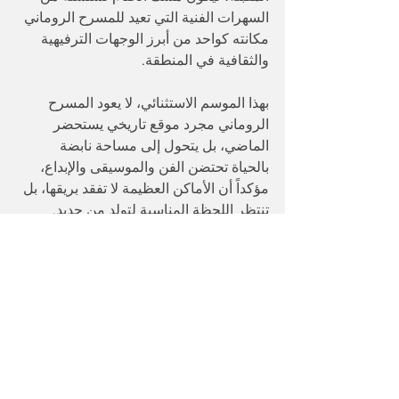
السهرات الفنية التي تعيد للمسرح الروماني 
مكانته كواحد من أبرز الوجهات الترفيهية 
والثقافية في المنطقة.
بهذا الموسم الاستثنائي، لا يعود المسرح 
الروماني مجرد موقع تاريخي يستحضر 
الماضي، بل يتحول إلى مساحة نابضة 
بالحياة تحتضن الفن والموسيقى والإبداع، 
مؤكداً أن الأماكن العظيمة لا تفقد بريقها، بل 
تنتظر اللحظة المناسبة لتولد من جديد.
وائل جسار
رامي صبري
محمد شاكر
الشامي
اخبار فنية
حفلات الساحل الشمالي
حفلات المسرح الروماني
روبي
عالم الترفيه