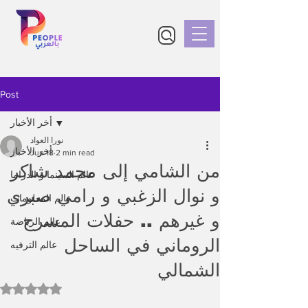
Post
أخر الأخبار
نورا العواد
أخر الأخبار
Jun 18
2 min read
من الشامي إلى محمد شاكر
عالم السينما و الدراما
و نوال الزغبي و رامي صبري
عالم المعلومات
و غيرهم .. حفلات المسرح
عالم الرياضة
الروماني في الساحل
عالم الترفيه
الشمالي
Rated NaN out of 5 stars.