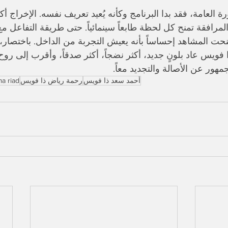
العامة، فقد بدا البرنامج وكأنه يُعيد تعريف نفسه. الإخراج أكث
المرافقة تمنح كل لحظة طابعاً سينمائياً. حتى طريقة التفاعل مع
ت المشاهد إحساساً بأنه يعيش التجربة من الداخل. باختصار، ا
ذا فويس عاد بلونٍ جديد، أكثر نضجاً، أكثر صدقاً، وأقرب إلى رو
هور عن الأصالة والتجديد معاً.
أحمد سعد ذا فويس
رحمة رياض ذا فويس
a riad