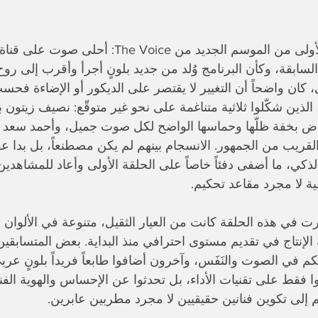
السابقة، وكأن البرنامج وُلد من جديد بلونٍ أجرأ وأقرب إلى روح
 كان واضحاً أن التغيير لا يقتصر على الديكور أو الإضاءة فحسب
الذين شكّلوا ثلاثية متناغمة على نحو غير متوقّع: نصيف زيتون 
ض بخفة ظلّها وحماسها الواضح لكل صوت جميل، وأحمد سعد بطا
ريب من الجمهور. الانسجام بينهم لم يكن مصطنعاً، بل بدا عفوياً
الذكي، ما أضفى دفئاً خاصاً على الحلقة الأولى وأعاد للمشاهدي
ية لا مجرد مقاعد تحكيم.
 في هذه الحلقة كانت من العيار الثقيل، متنوعة في الألوان ا
الإنتاج في تقديم مستوى احترافي منذ البداية. بعض المتسابقين 
م في الصوت والنَفَس، وآخرون أضافوا طابعاً فريداً بلونٍ عرب
وا فقط على تقنيات الأداء، بل تحدثوا عن الإحساس والهوية الفني
إلى تكوين فنانين حقيقيين لا مجرد مطربين عابرين.