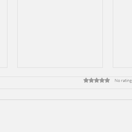
Rated 0 out of 5 stars
No rating
الراب
شرنوبي يطلق ألبومه الجديد
: Lvbel C5 و
"بعد الليل": وجبة موسيقية