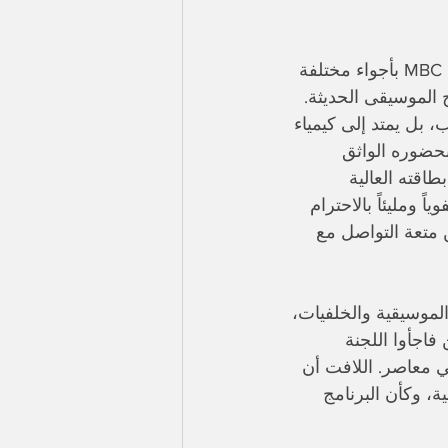
انطلقت الحلقة الأولى من الموسم الجديد من The Voice: أحلى صوت على قناة MBC بأجواء مختلفة 
 الموسيقى الحديثة. 
، بل يمتد إلى كيمياء 
بحضوره الواثق 
قته العالية 
 ومليئاً بالاحترام 
ن متعة التواصل مع 
لموسيقية والخلفيات، 
فاجأوا اللجنة 
ي معاصر. اللافت أن 
ة، وكأن البرنامج 