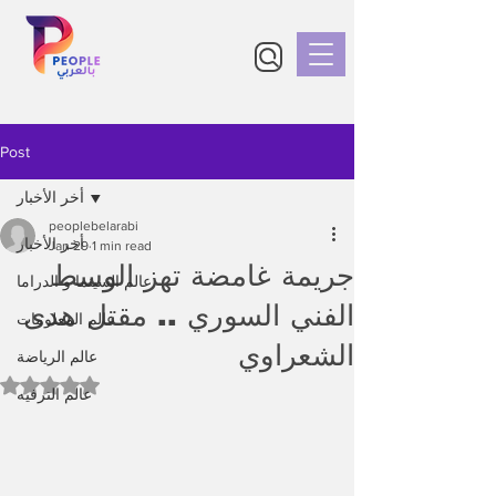
Post
أخر الأخبار
peoplebelarabi
أخر الأخبار
Jan 29
1 min read
جريمة غامضة تهز الوسط
عالم السينما و الدراما
الفني السوري .. مقتل هدى
عالم المعلومات
الشعراوي
عالم الرياضة
Rated NaN out of 5 stars.
عالم الترفيه