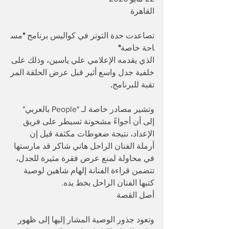
القاهرة 
تصاعدت
حدة
التوتر
في
كواليس
برنامج
 "
مس
احة
خاصة
" 
الذي
يقدمه
الإعلامي
علي
ياسين،
وذلك
على
خلفية
جدل
واسع
أثير
قبل
عرض
الحلقة
المر
تقبة
للبرنامج
.
وتشير مصادر خاصة لـ "People بالعربي" 
إلى أن أجواءً مشحونة تسيطر على فريق 
الإعداد، نتيجة ضغوطات مكثفة قيل إن 
أرملة الفنان الراحل هاني شاكر قد مارستها 
في محاولة لمنع عرض فقرة مثيرة للجدل، 
تتضمن قراءة الفنانة إلهام شاهين لوصية 
كتبها الفنان الراحل بخط يده.
أصل القصة
وتعود جذور الوصية المشار إليها إلى ظهور 