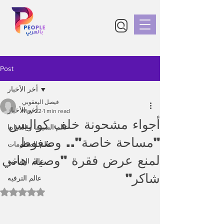
Post
أخر الأخبار
فيصل اليعقوبي
أخر الأخبار
May 22
1 min read
أجواء مشحونة خلف كواليس
عالم السينما و الدراما
"مساحة خاصة".. وضغوط
عالم المعلومات
لمنع عرض فقرة "وصية هاني
عالم الرياضة
شاكر"
عالم الترفيه
Rated NaN out of 5 stars.