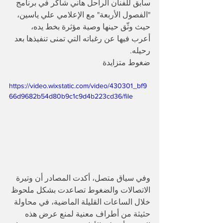
سابق للفنان الراحل هاني شاكر في برنامج 
"الفصول الأربعة" مع الإعلامي علي ياسين، 
حيث وثّق حينها وصية مؤثرة بخط يده، 
أعرب فيها عن رغباته التي تمنى تنفيذها بعد 
رحيله.
ضغوط متزايدة
https://video.wixstatic.com/video/430301_bf9
66d9682b54d80b9c1c9d4b223cd36/file
وفي سياق متصل، أكدت المصادر أن وتيرة 
الاتصالات والضغوط تصاعدت بشكل ملحوظ 
خلال الساعات القليلة الماضية، في محاولة 
حثيثة من أطراف معنية لمنع عرض هذه 