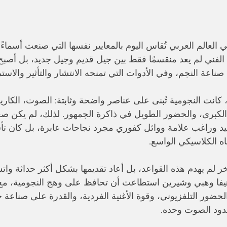
ي العالم العربي تُقاس اليوم بالمعايير نفسها التي صنعت أسماءً
 الفني لم يعد منقسمًا فقط بين جيل قديم وجيل جديد، بل أصب
اعة النجم، وفي الأدوات التي تمنحه الانتشار والتأثير والاستم
كانت النجومية تُبنى على عناصر واضحة وثابتة: الصوت، الكاريزم
 الكبرى، والحضور الطويل في ذاكرة الجمهور. لذلك، لم يكن ص
 وراغب علامة ووائل كفوري مجرد نجاحات عابرة، بل كان تأسيس
اه الكلاسيكي الواسع.
خر لم يهدم هذه القواعد، بل أعاد تقديمها بشكل أكثر حداثة واتسا
فا وهبي وشيرين استطاعت أن تحافظ على وهج النجومية، مع 
لحضور التلفزيوني، وقوة الأغنية الفردية، والقدرة على صناعة ح
حدود الصوت وحده.