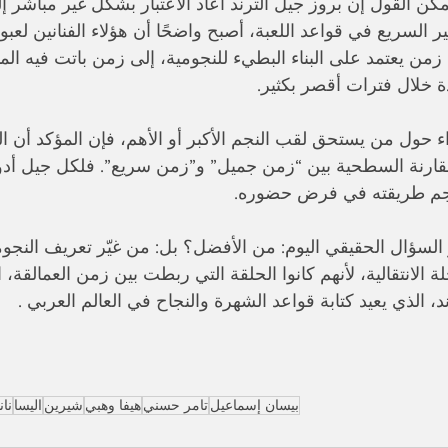
كن القول إن بروز جيل الترند أعاد الاعتبار بشكل غير مباشر إ
تغير السريع في قواعد اللعبة، أصبح واضحًا أن هؤلاء الفنانين لعبوا
ن زمن يعتمد على البناء البطيء للنجومية، إلى زمن باتت فيه ال
خلال فترات أقصر بكثير.
ء حول من يستحق لقب النجم الأكبر أو الأهم، فإن المؤكد أن ال
قارنة السطحية بين “زمن جميل” و”زمن سريع”. فلكل جيل أدو
جم طريقته في فرض حضوره.
و السؤال الحقيقي اليوم: من الأفضل؟ بل: من غيّر تعريف النجومية
 الانتقالية، لأنهم كانوا الحلقة التي ربطت بين زمن العمالقة، ا
د، الذي يعيد كتابة قواعد الشهرة والنجاح في العالم العربي .
بيسان إسماعيل
تامر حسني
هيفا وهبي
شيرين
اليسا
نا