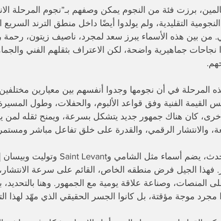
لمين، برزت فئة من النجوم يمكن وصفهم بـ”نجوم المرحلة الانتقال
نجومية التقليدية، ولم يولدوا أيضًا داخل منطق الترند السريع ال
. من بين هذه الأسماء يبرز سعد لمجرد، ناصيف زيتون، رحمة 
نجاحات جماهيرية واضحة، لكن الاعتراف بثقلهم الفني والجماهي
هم.
المرحلة في أن نجومها وجدوا أنفسهم بين معيارين مختلفين. 
 القيمة الفنية وفق قواعد الألبوم، والحفلات، وطول المسيرة، و
خرى، كان هناك جمهور جديد يتشكل بسرعة، ويمنح ثقله لمن ين
عة، والانتشار الرقمي، والقدرة على خلق تفاعل مباشر ومستمر
ومع ظهور جيل أحدث، يضم أسماء مثل الشامي وnt
. فهذا الجيل فرض منطقه الخاص، القائم على سرعة الانتشار، و
 المنصات، وصناعة علاقة يومية مع الجمهور. وهنا بالتحديد، بد
وا مجرد موجة مؤقتة، بل كانوا الجسر الحقيقي الذي مهّد لهذا ال