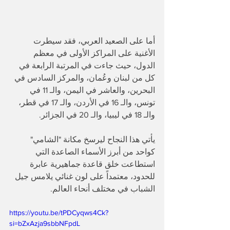
أما على الصعيد العربي، فقد سيطرت 
الأغنية على المراكز الأولى في معظم 
الدول، حيث جاءت في المرتبة الرابعة في 
كل من لبنان وعُمان، والمركز السادس في 
البحرين، والعاشر في اليمن، والـ 11 في 
تونس، والـ 16 في الأردن، والـ 17 في قطر، 
والـ 18 في ليبيا، والـ 20 في الجزائر.
​يأتي هذا النجاح ليرسخ مكانة "الشامي" 
كواحد من أبرز الأسماء الصاعدة التي 
استطاعت خلق قاعدة جماهيرية عابرة 
للحدود، معتمداً على لون غنائي يلامس جيل 
الشباب في مختلف أنحاء العالم.
https://youtu.be/tPDCyqws4Ck?
si=bZxAzja9sbbNFpdL