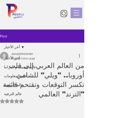
Post
أخر الأخبار
peoplebelarabi
أخر الأخبار
Feb 2
1 min read
من العالم العربي إلى قلب
عالم السينما و الدراما
أوروبا.. "ويلي" للشامي
عالم المعلومات
تكسر التوقعات وتقتحم قائمة
عالم الرياضة
"الترند" العالمي
عالم الترفيه
Rated NaN out of 5 stars.