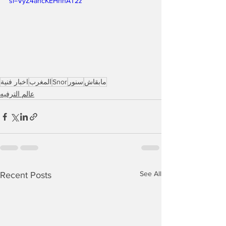
si=VyZ4ancKEHhnAT2z
مابقاش
سنور
Snor
المغرب
اخبار فنية
عالم الترفيه
See All
Recent Posts