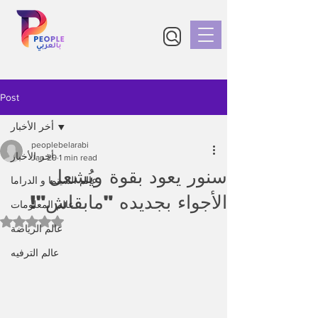
Post
أخر الأخبار
peoplebelarabi
أخر الأخبار
Jan 29
1 min read
سنور يعود بقوة ويُشعل
عالم السينما و الدراما
الأجواء بجديده "مابقاش"!
عالم المعلومات
Rated NaN out of 5 stars.
عالم الرياضة
عالم الترفيه