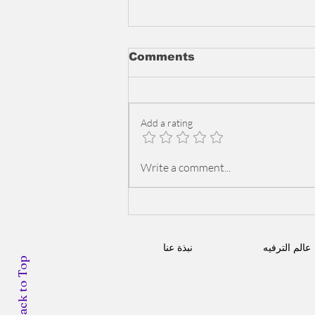
Comments
Add a rating
هيفاء وهبي والشامي معاً في
Write a comment...
حفل العيد في لبنان! 🎤✨
عالم الترفيه
نبذة عنا
Back to Top