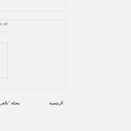
.
s yet
جريمة غامضة تهز الوسط ا
السوري .. مقتل هدى الشع
الرئيسية
مجلة "بالعر