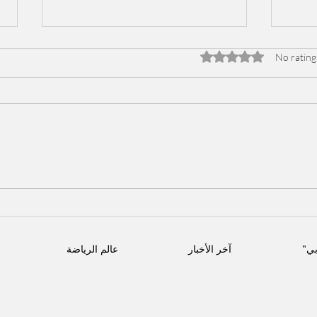
Rated 0 out of 5 stars
No rating
لفني
سنور يعود بقوة ويُشعل الأجواء
راوي
بجديده "مابقاش"!
بي"
آخر الأخبار
عالم الرياضة
الاجتماعي
تابعنا على مواقع التواصل
Peoplebelarabi