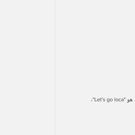
ستحيي شاكيرا حفلاً في العقبة (نادي أيلة للجولف) بتاريخ 28 مارس. شعار الحفل هو "Let’s go loca"، 