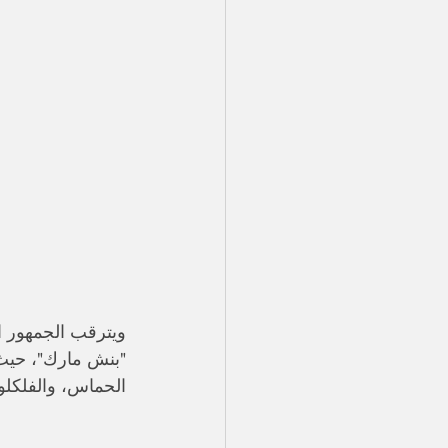
​ويترقب الجمهور ا
"بنش مارك"، حيث ي
الحماس، والفلكلور