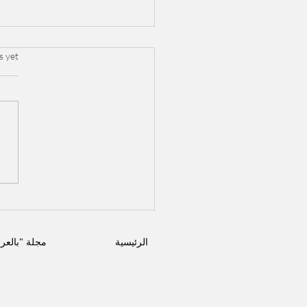
.
s yet
أزمة "التريند" تشتعل: ت
بالتصريحات بين ياسمين
العزيز ومحمد سامي.. ومي
تعاتب بحزن!
الرئيسية
مجلة "بالعر