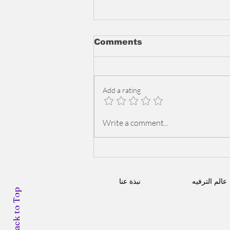
Comments
Add a rating
تجليات الأداء الدرامي: كيف
Write a comment...
حلّقت سناء عكرود بشخصية
"رحمة" إلى أبعاد جديدة
وكسرت متلازمة "البديل"
ببراعة؟
عالم الترفيه
نبذة عنا
Back to Top