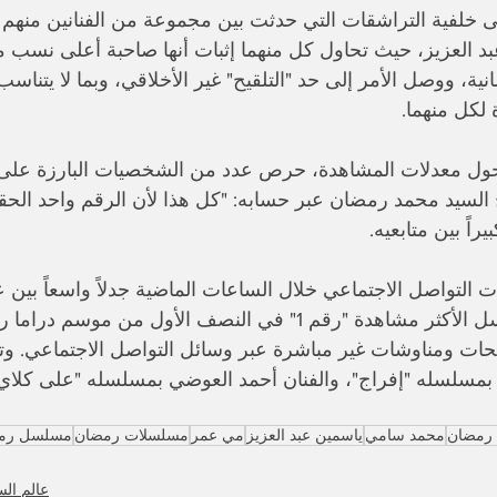
على خلفية التراشقات التي حدثت بين مجموعة من الفنانين منهم
 العزيز، حيث تحاول كل منهما إثبات أنها صاحبة أعلى نسب 
ة، ووصل الأمر إلى حد "التلقيح" غير الأخلاقي، وبما لا يتناسب أ
 لكل منهما.
حول معدلات المشاهدة، حرص عدد من الشخصيات البارزة على 
السيد محمد رمضان عبر حسابه: "كل هذا لأن الرقم واحد الحقي
بيراً بين متابعيه.
التواصل الاجتماعي خلال الساعات الماضية جدلاً واسعاً بين 
حول لقب المسلسل الأكثر مشاهدة "رقم 1" في النصف الأول من
حات ومناوشات غير مباشرة عبر وسائل التواصل الاجتماعي. وتج
بمسلسله "إفراج"، والفنان أحمد العوضي بمسلسله "على كلاي
رمضان
محمد سامي
ياسمين عبد العزيز
مي عمر
مسلسلات رمضان
مسلسل رم
عالم الس