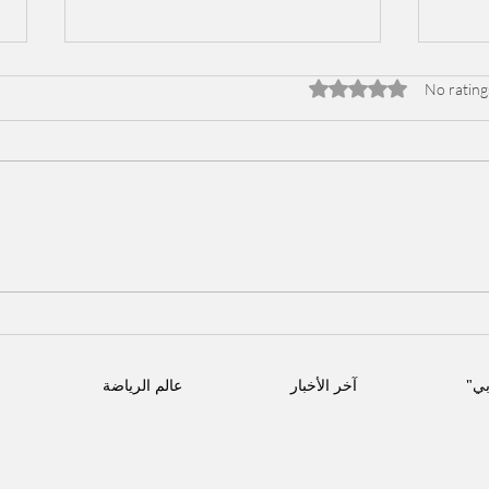
Rated 0 out of 5 stars
No rating
راشق
بعد إسدال الستار على مسلسل
 عبد
"سوا سوا".. أحمد مالك وهدى
 عمر
المفتي يتركان بصمة فنية بـ
"كيمياء درامية" استثنائية
بي"
آخر الأخبار
عالم الرياضة
الاجتماعي
تابعنا على مواقع التواصل
Peoplebelarabi